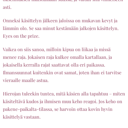
asti.
Onneksi käsittelyn jälkeen jaloissa on mukavan kevyt ja
lämmin olo. Se saa minut kestämään jalkojen käsittelyn.
Eyes on the prize.
Vaikea on siis sanoa, milloin kipua on liikaa ja missä
menee raja. Jokaisen raja kulkee omalla kartallaan, ja
jokaisella kerralla rajat saattavat olla eri paikassa.
Ilmansuunnat kuitenkin ovat samat, joten ihan ei tarvitse
vieraalle maalle astua.
Hierojan tuleekin tuntea, mitä käsien alla tapahtuu – miten
käsiteltävä kudos ja ihmisen muu keho reagoi. Jos keho on
pakene-paikalta-tilassa, se harvoin ottaa kovin hyvin
käsittelyä vastaan.