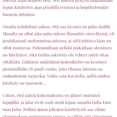
liikettä, kipu helpotti heti. Sen jälkeen pystyin makaamaan
lopun käsittelyn ajan pöydällä rentona ja höpöttelemään
huonoja juttujani.
Omalla kohdallani uskon, että osa kivusta on pään sisällä.
Minulla on ollut aika paha säären lihasaitio-oireyhtymä, eli
penikkatauti molemmissa jaloissa, ja siitä johtuva kipu on
ollut raastavaa. Pahimmillaan pelkkä paikallaan oleminen
on itkettänyt, eikä turhia askeleita ole tehnyt mieli ottaa
yhtäkään. Lääkärin määräämä juoksukielto on kestänyt
pisimmillään yli puoli vuotta, jotta tilanne jaloissa on
rauhoittunut tarpeeksi. Voitte vain kuvitella, miltä niiden
käsittely on tuntunut…
Uskon, että näistä kokemuksista on jäänyt muistiini
kipujälki, ja jalat eivät enää siedä kipua samalla lailla kuin
muu keho. Pelkkä ajatus jalkojen käsittelystä saa vähän
oksennuksen maistumaan suussa, ja vältän sitä viimeiseen