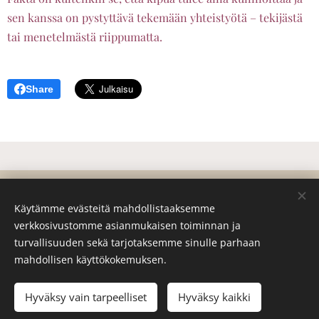
sen kanssa on pystyttävä tekemään yhteistyötä – tekijästä
tai menetelmästä riippumatta.
Share
© 2026 Kaikki oikeudet pidätetään
Käytämme evästeitä mahdollistaaksemme
Hyvinvointi Empire
verkkosivustomme asianmukaisen toiminnan ja
Multiantie 12
42700 Keuruu
turvallisuuden sekä tarjotaksemme sinulle parhaan
mahdollisen käyttökokemuksen.
Puh:
044-550 0017
E-mail:
info@hyvinvointiempire.com
Y-tunnus 3396201-1
Evästeet
Hyväksy vain tarpeelliset
Hyväksy kaikki