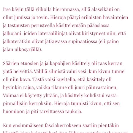
Itse kävin tällä viikolla hieronnassa, sillä alaselkäni on
ollut jumissa jo tovin. Hieroja päätyi erilaisten havaintojen
ja testausten perusteella käsittelemään pääasiassa
jalkojani, joiden lateraalilinjat olivat kiristyneet niin, että
jalkaterätkin olivat jatkuvassa supinaatiossa (eli paino
jalan ulkosyrjällä).
Säärien etuosien ja jalkapohjien käsittely oli taas kerran
yhtä helvettiä. Välillä silmistä valui vesi, kun kivun tunne
oli niin kova. Tästä voisi kuvitella, että käsittely oli
hyvinkin rajua, vaikka tilanne oli juuri päinvastainen.
Voimaa ei käytetty yhtään, ja käsittely kohdistui vasta
pinnallisiin kerroksiin. Hieroja tunnisti kivun, otti sen
huomioon ja piti tarvittaessa taukoja.
Kun ensimmäiseen fasciakerrokseen saatiin pientäkin