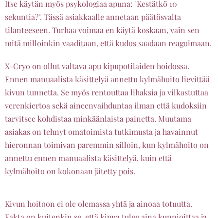
Itse käytän myös psykologiaa apuna: "Kestätkö 10
sekuntia?". Tässä asiakkaalle annetaan päätösvalta
tilanteeseen. Turhaa voimaa en käytä koskaan, vain sen
mitä milloinkin vaaditaan, että kudos saadaan reagoimaan.
X-Cryo on ollut valtava apu kipupotilaiden hoidossa.
Ennen manuaalista käsittelyä annettu kylmähoito lievittää
kivun tunnetta. Se myös rentouttaa lihaksia ja vilkastuttaa
verenkiertoa sekä aineenvaihduntaa ilman että kudoksiin
tarvitsee kohdistaa minkäänlaista painetta. Muutama
asiakas on tehnyt omatoimista tutkimusta ja havainnut
hieronnan toimivan paremmin silloin, kun kylmähoito on
annettu ennen manuaalista käsittelyä, kuin että
kylmähoito on kokonaan jätetty pois.
Kivun hoitoon ei ole olemassa yhtä ja ainoaa totuutta.
Fakta on kuitenkin se, että kipua tulee aina kunnioittaa ja